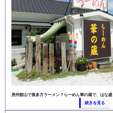
房州館山で喜多方ラーメン？らーめん華の蔵で、はな盛
続きを見る