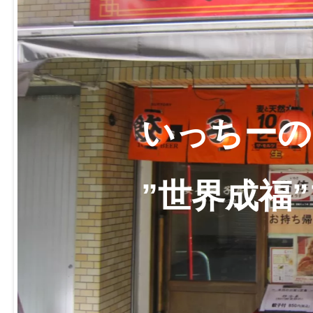
いっちーの
”世界成福