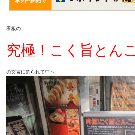
看板の
究極！こく旨とん
の文言に釣られて中へ。