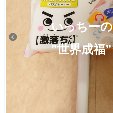
いっちーの
”世界成福