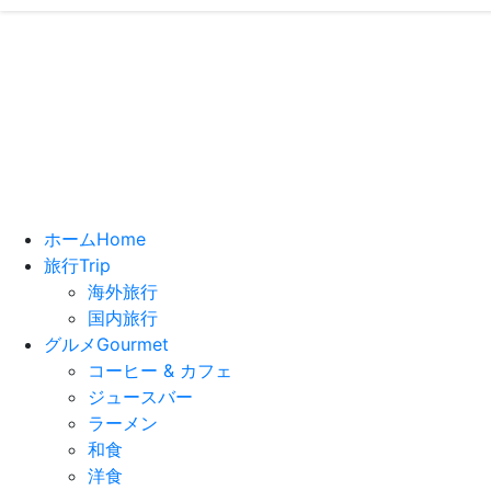
いっちーの”
- ブログで
ホーム
Home
旅行
Trip
海外旅行
国内旅行
グルメ
Gourmet
コーヒー & カフェ
ジュースバー
ラーメン
和食
洋食