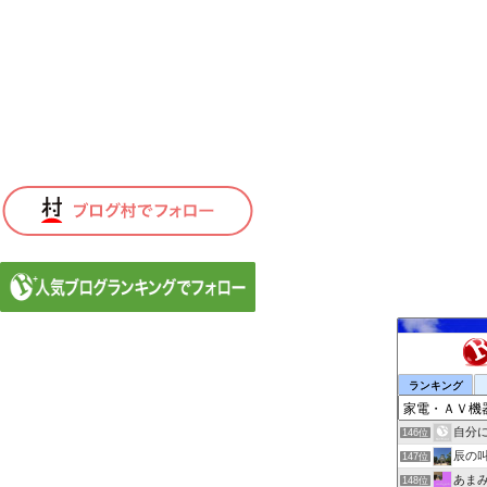
ランキング
自分
146位
辰の
147位
あま
148位