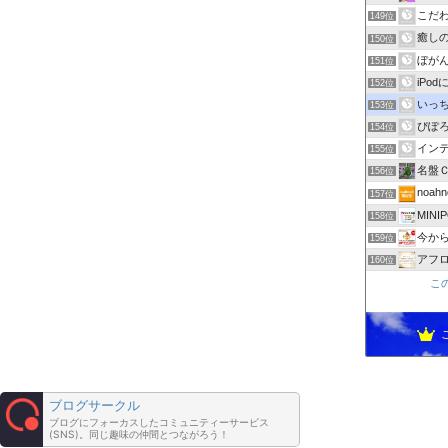
こだわり
149位
癒しの
150位
ぼがん
151位
iPo
152位
いっち
153位
ぴぽ
154位
イン
155位
名盤
156位
noah
157位
MINIP
158位
今か
159位
アフ
160位
こ
ブログサークル
ブログにフォーカスしたコミュニティーサービス
(SNS)。同じ趣味の仲間とつながろう！