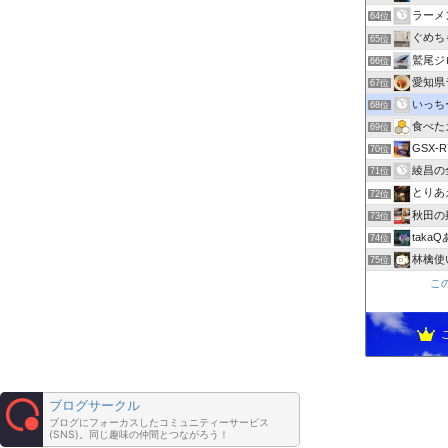
ラーメ
64位
ぐめち
65位
鷲尾ジロー
66位
愛知県
67位
いっち
68位
食べた
69位
GSX-
70位
綾昌の
71位
とりあ
72位
秋田の麺を
73位
taka
74位
林檎使
75位
こ
ブログサークル
ブログにフォーカスしたコミュニティーサービス
(SNS)。同じ趣味の仲間とつながろう！