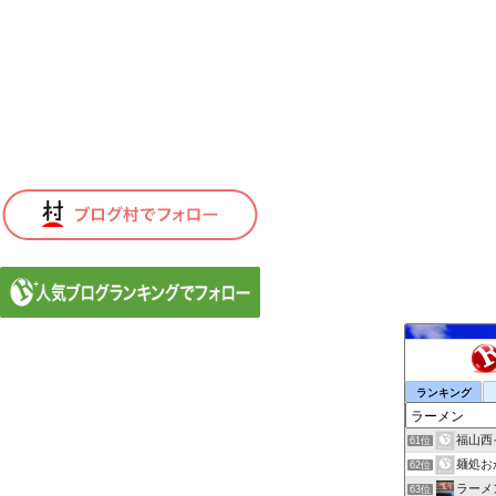
ランキング
福山西
61位
麺処お
62位
ラーメ
63位