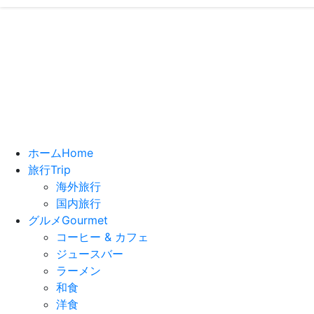
いっちーの”
- ブログで
ホーム
Home
旅行
Trip
海外旅行
国内旅行
グルメ
Gourmet
コーヒー & カフェ
ジュースバー
ラーメン
和食
洋食