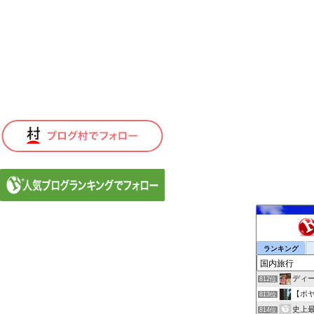
ランキング
ディ
812位
【ボ
813位
史上最
814位