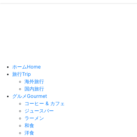
いっちーの”
- ブログで
ホーム
Home
旅行
Trip
海外旅行
国内旅行
グルメ
Gourmet
コーヒー & カフェ
ジュースバー
ラーメン
和食
洋食