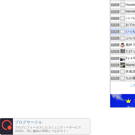
Hau
815位
bas
816位
パパ
817位
おで
818位
いっち
819位
ぶら
820位
最終
821位
たびっ
822位
il y a 
823位
Mamic
824位
疾風迅
825位
ちか
826位
こ
ブログサークル
ブログにフォーカスしたコミュニティーサービス
(SNS)。同じ趣味の仲間とつながろう！