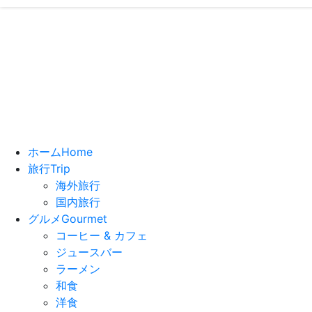
いっちーの”
- ブログで
ホーム
Home
旅行
Trip
海外旅行
国内旅行
グルメ
Gourmet
コーヒー & カフェ
ジュースバー
ラーメン
和食
洋食