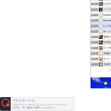
ひび
799位
シド
800位
hooho
801位
bas
802位
いっち
803位
ゆっ
804位
地球人t
805位
GODU 
806位
どう
807位
30歳
808位
サイパ
809位
主婦
810位
こ
ブログサークル
ブログにフォーカスしたコミュニティーサービス
(SNS)。同じ趣味の仲間とつながろう！