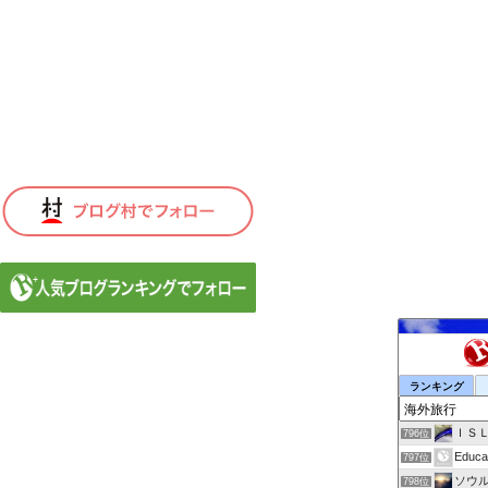
ランキング
ＩＳＬ
796位
Educa
797位
ソウ
798位