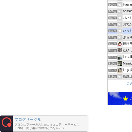
Hau
807位
bas
808位
パパ
809位
おで
810位
いっち
811位
ぶら
812位
最終
813位
たびっ
814位
il y a 
815位
Mamic
816位
好き放題
817位
疾風迅
818位
こ
ブログサークル
ブログにフォーカスしたコミュニティーサービス
(SNS)。同じ趣味の仲間とつながろう！