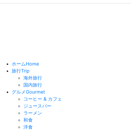
いっちーの”
- ブログで
ホーム
Home
旅行
Trip
海外旅行
国内旅行
グルメ
Gourmet
コーヒー & カフェ
ジュースバー
ラーメン
和食
洋食