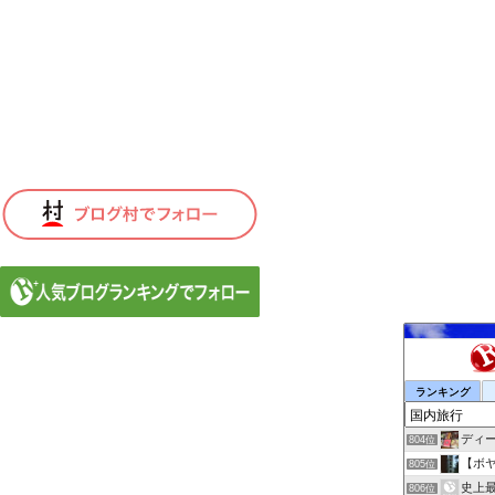
ランキング
ディ
804位
【ボ
805位
史上最
806位