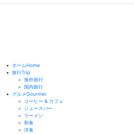
いっちーの”
- ブログで
ホーム
Home
旅行
Trip
海外旅行
国内旅行
グルメ
Gourmet
コーヒー & カフェ
ジュースバー
ラーメン
和食
洋食