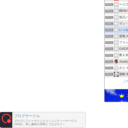
〜コ
295位
BEA
296位
笑凸
297位
マン
298位
いっち
299位
堂島スペ
300位
ファ
301位
GAZA
302位
新人丸
303位
Jun
304位
さとうゆ
305位
函館 
306位
こ
ブログサークル
ブログにフォーカスしたコミュニティーサービス
(SNS)。同じ趣味の仲間とつながろう！