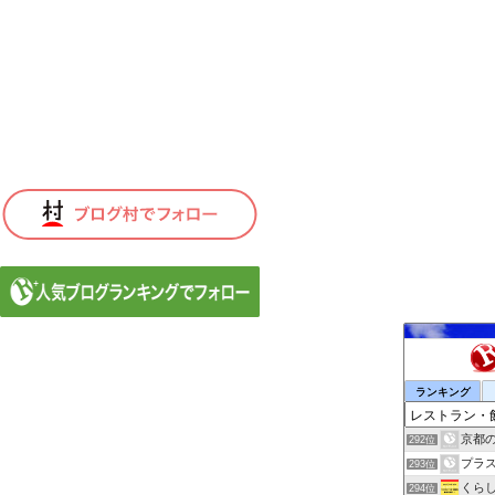
ランキング
京都
292位
プラ
293位
くら
294位