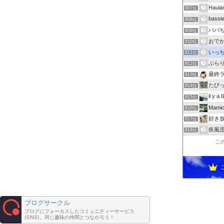
Hau
807位
bas
808位
パパ
809位
おで
810位
いっち
811位
ぶら
812位
最終
813位
たびっ
814位
il y a 
815位
Mamic
816位
好き放題
817位
疾風迅
818位
こ
ブログサークル
ブログにフォーカスしたコミュニティーサービス
(SNS)。同じ趣味の仲間とつながろう！