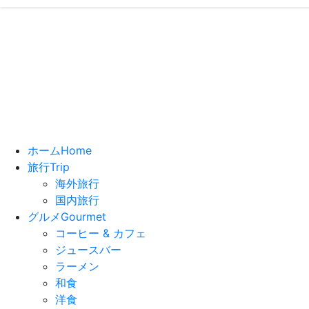
いっちーの”
- ブログで
ホーム
Home
旅行
Trip
海外旅行
国内旅行
グルメ
Gourmet
コーヒー & カフェ
ジュースバー
ラーメン
和食
洋食