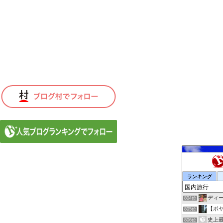
ランキング
ディ
804位
【ボ
805位
史上最
806位