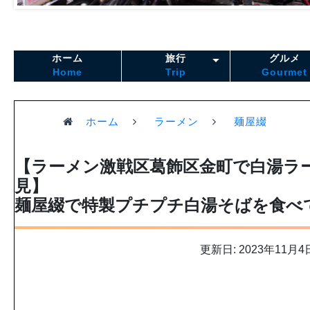
ホーム
旅行
グルメ
Home
Trip
Gourmet
ホーム
ラーメン
麺屋綴
【ラーメン激戦区葛飾区金町で白湯ラ
見】
麺屋綴で特製プチプチ白湯そばを食べ
更新日: 2023年11月4