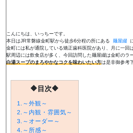
こんにちは、いっちーです。
本日はJR常磐線金町駅から徒歩6分程の所にある
麺屋綴
金町には私が通院している矯正歯科医院があり、月に一回
駅周辺には飲食店が多く、今回訪問した麺屋綴は金町のラ
白湯スープのまろやかなコクを味わいたい方
は是非御参考下
🔶目次🔶
1.
～外観～
2.
～内観・雰囲気～
3.
～オーダー～
4.
～所感～