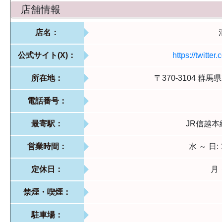
店舗情報
店名：
公式サイト(X)：
https://twitte
所在地：
〒370-3104 群
電話番号：
最寄駅：
JR信越
営業時間：
水 ～ 日: 1
定休日：
月
禁煙・喫煙：
駐車場：