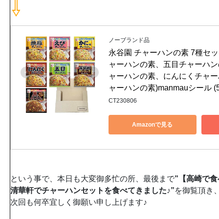
⇩
ノーブランド品
永谷園 チャーハンの素 7種セ
ャーハンの素、五目チャーハン
ャーハンの素、にんにくチャー
ャーハンの素)manmauシール (
CT230806
Amazonで見る
という事で、本日も大変御多忙の所、最後まで
”【高崎で
清華軒でチャーハンセットを食べてきました♪”
を御覧頂き
次回も何卒宜しく御願い申し上げます♪