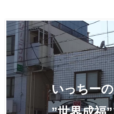
いっちーの
”世界成福