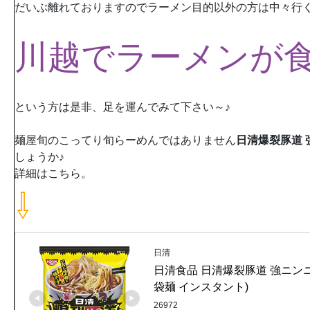
だいぶ離れておりますのでラーメン目的以外の方は中々行
川越でラーメンが
という方は是非、足を運んでみて下さい～♪
麺屋旬のこってり旬らーめんではありません
日清爆裂豚道 
しょうか♪
詳細はこちら。
⇩
日清
日清食品 日清爆裂豚道 強ニンニク
袋麺 インスタント)
26972