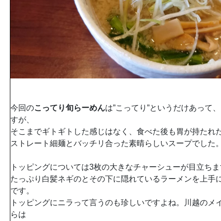
今回の
こってり旬らーめん
は”こってり”というだけあって
すが、
そこまでギトギトした感じはなく、食べた後も胃が持たれ
ストレート細麺とバッチリ合った素晴らしいスープでした
トッピングについては3枚の大きなチャーシューが目立ち
たっぷり白髪ネギのとその下に隠れているラーメンを上手
です。
トッピングにニラって言うのも珍しいですよね。川越のメ
らは