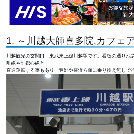
1. ～川越大師喜多院,カフェ
川越観光の玄関口・東武東上線川越駅です。看板の通り池袋
町線や副都心線と
直通運転する事もあり、豊洲や横浜方面に乗り換え無しで