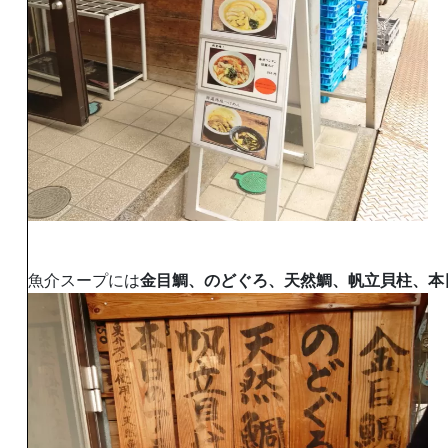
魚介スープには
金目鯛、のどぐろ、天然鯛、帆立貝柱、本