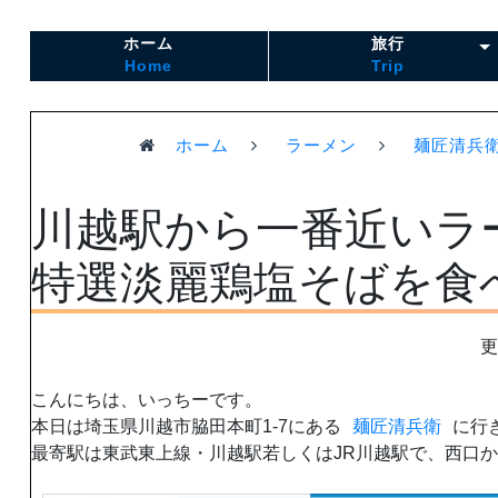
ホーム
旅行
Home
Trip
ホーム
ラーメン
麺匠清兵
川越駅から一番近いラ
特選淡麗鶏塩そばを食
更
こんにちは、いっちーです。
本日は埼玉県川越市脇田本町1-7にある
麺匠清兵衛
に行
最寄駅は東武東上線・川越駅若しくはJR川越駅で、西口か