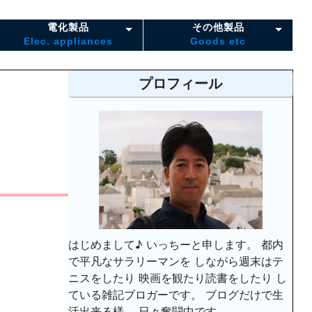
電化製品
その他製品
Elec. appliances
Goods etc
プロフィール
はじめまして♪ いっちーと申します。 都内
で平凡なサラリーマンを しながら週末はテ
ニスをしたり 映画を観たり読書をしたり し
ている雑記ブロガーです。 ブログだけで生
活出来る様、 日々奮闘中です。