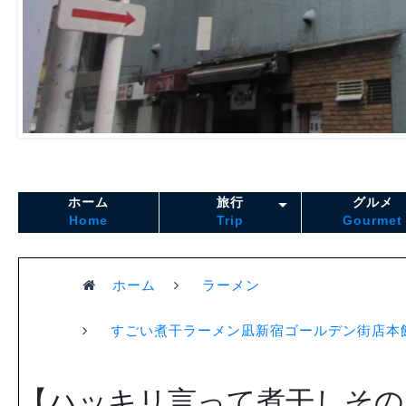
ホーム
旅行
グルメ
Home
Trip
Gourmet
ホーム
ラーメン
すごい煮干ラーメン凪新宿ゴールデン街店本
【ハッキリ言って煮干しその