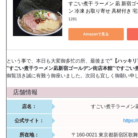
すごい煮干 ラーメン 凪 新宿
ン 冷凍 お取り寄せ 具材付き 宅麺 
1281
Amazonで見る
という事で、本日も大変御多忙の所、最後まで
”【ハッキ
”すごい煮干ラーメン凪新宿ゴールデン街店本館”ですごい
御覧頂き誠に有難う御座いました。次回も宜しく御願い申し
店舗情報
店名：
すごい煮干ラーメン
公式サイト：
https:/
所在地：
〒160-0021 東京都新宿区歌舞