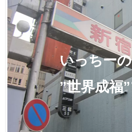
いっちーの
”世界成福