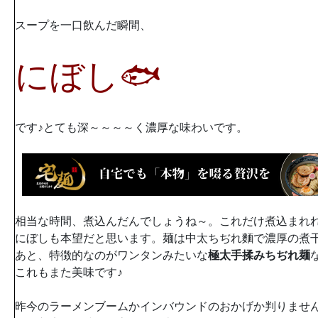
スープを一口飲んだ瞬間、
にぼし🐟
です♪とても深～～～～く濃厚な味わいです。
相当な時間、煮込んだんでしょうね～。これだけ煮込まれ
にぼしも本望だと思います。麺は中太ちぢれ麵で濃厚の煮
あと、特徴的なのがワンタンみたいな
極太手揉みちぢれ麺
これもまた美味です♪
昨今のラーメンブームかインバウンドのおかげか判りませ