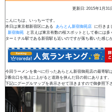
更新日: 2015年1月31
こんにちは、いっちーです。
本日は東京都新宿区にある
あらとん新宿御苑店
に行きま
新宿御苑
と言えば東京有数の桜スポットとして春には多
ターミナル駅である新宿駅も近いのですが落ち着いた感じ
今回ラーメンを食べに行ったあらとん新宿御苑店の最寄駅
2番出口を地上に上がると道路を挟んだ目の前にあります。
下記にグーグルマップを表示させて頂きますので御参照下