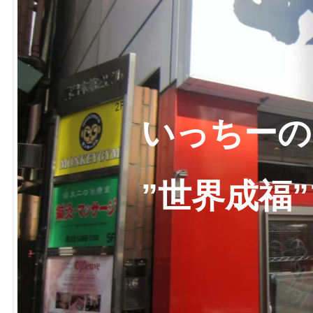
いっちーの
”世界成福