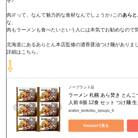
を♪
肉🍖って、なんて魅力的な食材なんでしょうか♪この
あらと
な、
肉もラーメンも食べたいという人には本気でお勧めなので気
北海道にあるあらとん本店監修の濃香醤油つけ麺がありま
詳細はこちら。
⇩
ノーブランド品
ラーメン 札幌 あら焚き とんこ
人前 6個 12食 セット つけ麺 
araton_tonkotsu_syouyu_6
Amazonで見る